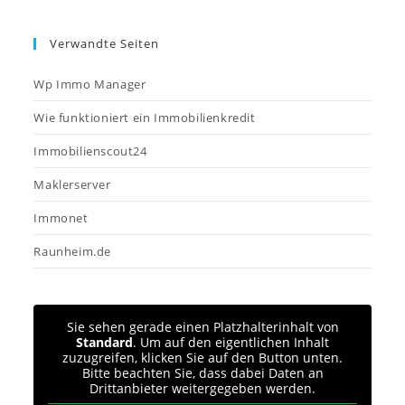
Verwandte Seiten
Wp Immo Manager
Wie funktioniert ein Immobilienkredit
Immobilienscout24
Maklerserver
Immonet
Raunheim.de
Sie sehen gerade einen Platzhalterinhalt von
Standard
. Um auf den eigentlichen Inhalt
zuzugreifen, klicken Sie auf den Button unten.
Bitte beachten Sie, dass dabei Daten an
Drittanbieter weitergegeben werden.