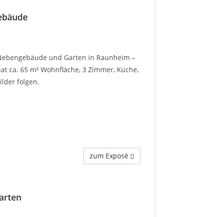
gebäude
t Nebengebäude und Garten in Raunheim –
hat ca. 65 m² Wohnfläche, 3 Zimmer, Küche,
lder folgen.
zum Exposè
arten