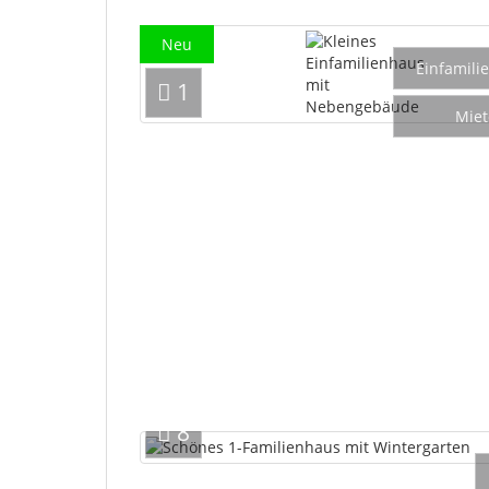
Neu
Einfamili
1
Miet
8