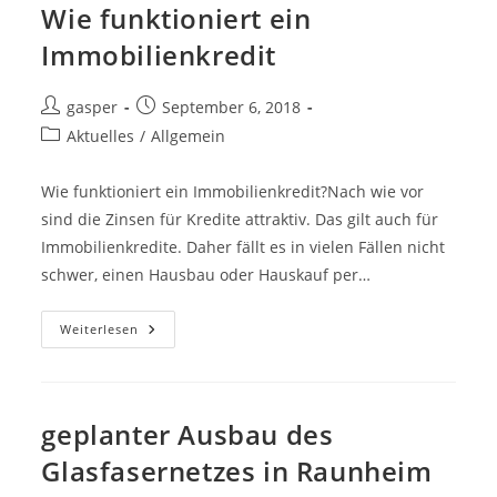
Wie funktioniert ein
Immobilienkredit
Beitrags-
Beitrag
gasper
September 6, 2018
Autor:
veröffentlicht:
Beitrags-
Aktuelles
/
Allgemein
Kategorie:
Wie funktioniert ein Immobilienkredit?Nach wie vor
sind die Zinsen für Kredite attraktiv. Das gilt auch für
Immobilienkredite. Daher fällt es in vielen Fällen nicht
schwer, einen Hausbau oder Hauskauf per…
Wie
Weiterlesen
Funktioniert
Ein
Immobilienkredit
geplanter Ausbau des
Glasfasernetzes in Raunheim