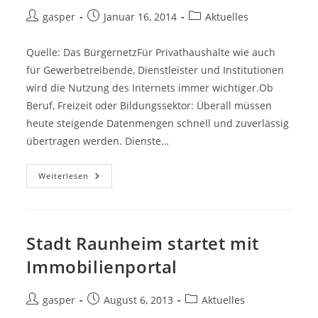
Beitrags-
Beitrag
Beitrags-
gasper
Januar 16, 2014
Aktuelles
Autor:
veröffentlicht:
Kategorie:
Quelle: Das BürgernetzFür Privathaushalte wie auch
für Gewerbetreibende, Dienstleister und Institutionen
wird die Nutzung des Internets immer wichtiger.Ob
Beruf, Freizeit oder Bildungssektor: Überall müssen
heute steigende Datenmengen schnell und zuverlässig
übertragen werden. Dienste…
Geplanter
Weiterlesen
Ausbau
Des
Glasfasernetzes
In
Raunheim
Stadt Raunheim startet mit
Immobilienportal
Beitrags-
Beitrag
Beitrags-
gasper
August 6, 2013
Aktuelles
Autor:
veröffentlicht:
Kategorie: