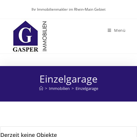
Zum
Ihr Immobilienmakler im Rhein-Main Gebiet
Inhalt
springen
Menü
Einzelgarage
>
Immobilien
>
Einzelgarage
Derzeit keine Objekte